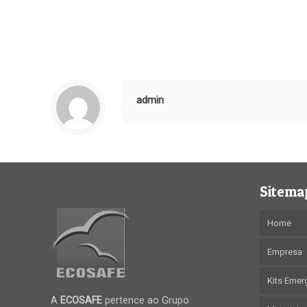
admin
Sitema
Home
Empresa
Kits Emer
A
ECOSAFE
pertence ao Grupo